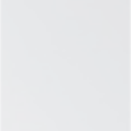
зарекомендовавшие себя многолетней практикой
и благодарностью сотен пациентов, с каждым из
которых мы работаем по индивидуальной
программе.
ХОЛИСТИЧЕСКИЙ ПОДХОД ОТ SALUS
Целостный подход, где в роли целого – каждый
пациент. Его, а не болезнь как таковую,
исцеляют наши доктора. Мы принимаем во
внимание не только физические симптомы и
диагноз, а психологические и социальные
условия его возникновения. Применяя
системный подход, лечим не недуг, а человека.
ПОДРОБНЕЕ
ГАЛЕРЕЯ