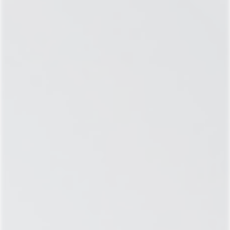
ИНДИВИДУАЛЬНОЙ
МЕДИЦИНЫ
Направления нашей деятельности – семейная
медицина, женское и мужское здоровье,
красота и молодость, дневной стационар,
гинекология, эндокринология, нутрициология,
диетология, гастроэнтерология и урология. Для
маленьких пациентов работает детская
медицинская программа.
ПОМОЩЬ
БЛИЗКО
Клиника Salus находится непосредственно в
центре города на улице Комсомольской, д.22.
ХОЛИСТИЧЕСКИЙ МЕТОД
МЕДИЦИНСКИЙ ТРЕНД №1
Не все болезни «от нервов». Холистический
подход поможет не только в правильной
постановке диагноза и лечении, но и в
установлении причин заболевания.
ВЫСОКОЭФФЕКТИВНЫЙ
ПЕРСОНАЛЬНЫЙ ПОДХОД
Наши доктора – настоящие звёзды медицины,