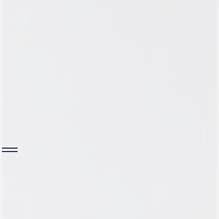
ПАРТНЕРЫ
КЛИНИКА SALUS ОФИЦИАЛЬНЫЙ
ПАРТНЕР КЛИНИКИ ПРОФЕССОРА
КАЛИНЧЕНКО В ТЮМЕНИ
Мы рады сообщить вам, что наша клиника
индивидуальной медицины стала единственным в
тюменской области, ХМАО, ЯНАО официальным
партнером Клиники Профессора Калинченко (г.
Москва)!
Мы единомышленники с московскими коллегами,
врачами клиники Калинченко. Нам также близок
персонализированный подход. Такое партнерство
позволяет нам быть ближе с докторами клиники
Калинченко, расширяет и преумножает наши
возможности для диагностики и лечения
пациентов.