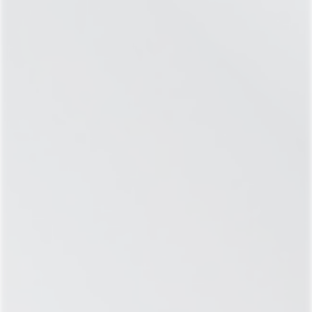
ЖЕНСКИЙ ДЕТОКС
Капельница «Женский детокс» — это супер-
детокс программа, разработанная для глубокого
очищения организма от токсинов. Рекомендована
после употребления алкоголя, неправильного
питания и жирной пищи, а также при любых видах
интоксикаций. Многоступенчатая терапия
помогает оперативно восстановить здоровье,
нормализовать работу внутренних органов, и
снять любые виды боли. Запускает процессы
восстановления организма и помогает вернуться к
активной и здоровой жизни.