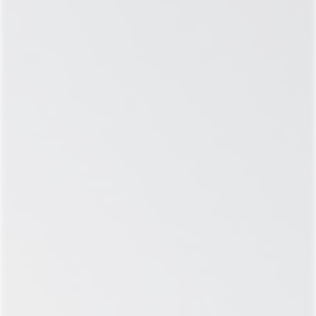
РЕЗУЛЬТАТ
Очищение организма от токсинов на
клеточном уровне, восстановление водно-
солевого баланса: баланс жидкости и
электролитов возвращается в норму, что
улучшает общее самочувствие.
Стабилизация нервной системы и
эмоционального фона, нормализация
работы внутренних органов- выводит все
лишнее позволяя легче жить!
ПОКАЗАНИЯ
ИНТОКСИКАЦИЯ, АБСТИНЕНТНЫЙ
СИНДРОМ
АПАТИЯ, ЧАСТЫЕ ДЕПРЕССИВНЫЕ
СОСТОЯНИЯ
ОСЛАБЛЕННЫЙ ИММУНИТЕТ
НАРУШЕНИЕ РАБОТЫ ВНУТРЕННИХ
ОРГАНОВ И ОБМЕНА ВЕЩЕСТВ
СОСТАВ
Точный состав для проведения процедуры мы
подбираем индивидуально для каждого пациента
после обследования и оценки состояния здоровья.
Исходя из этого же определяется
продолжительность курса. В нашей клинике мы
рекомендуем проводить от 5 процедур. Перерыв