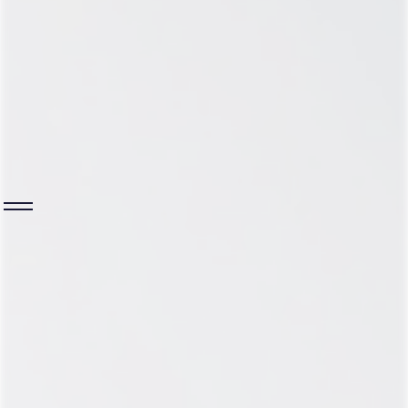
между ними должен быть 2-7 дней, чтобы
поступившие вещества успели усвоиться.
Капельницы назначаются курсом,
количество и частоту процедур
определяет врач после первичной
консультации и сбора анамнеза,
проведения осмотра, а также
обязательного назначения клинического
анализа крови, расширенного
биохимического анализа крови, общего
анализа мочи.
КУРСЫ КАПЕЛЬНИЦ