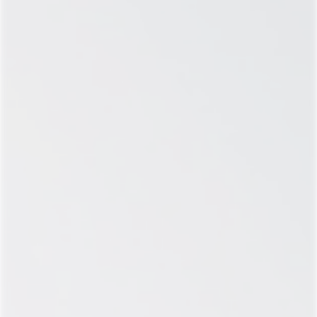
КОНСУЛЬТАЦИИ
Прием первичный (осмотр, консультация)
врача эндокринолога
УЗИ ДИАГНОСТИКА
УЗИ щитовидной железы
ЛАБОРАТОРНЫЕ ИССЛЕДОВАНИЯ
Забор крови
Клинический анализ крови с
лейкоцитарной формулой (5DIFF) и СОЭ,
венозная кровь
Общий белок
Цинк
Селен
Тиреотропный гормон (ТТГ)
Тироксин свободный (Т4 свободный)
Трийодтиронин свободный (Т3
свободный)
Антитела к микросомальной
тиреопероксидазе (Анти-ТПО)
ЗАПИСАТЬСЯ
НА ПРИЕМ СЕЙЧАС!
Введите Ваш номер
телефона и мы
свяжемся с Вами в
течение 15 минут!