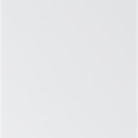
НАПРАВЛЕНИЕ:
ЭНДОКРИНОЛОГИЯ
СТОИМОСТЬ УСЛУГ: 11.090 ₽
В КОМПЛЕКСЕ: 9.500 ₽
ОПИСАНИЕ
Чувствуете постоянную усталость, хотя
высыпаетесь? Вес необъяснимо растет или
падает? Появилась сухость кожи, выпадение
волос, озноб или, наоборот, потливость и
сердцебиение?
Это может быть щитовидная железа.
Щитовидная железа — «дирижер»
эндокринной системы.
Ее гормоны регулируют
обмен веществ, работу сердца, температуру
тела, репродуктивную функцию и даже
настроение. Нарушения в ее работе часто
остаются незамеченными годами, постепенно
подтачивая здоровье.
Клиника Salus разработала специализированную
программу
Чекап «Здоровье щитовидной
железы»
— комплексное обследование для
своевременного выявления нарушений, оценки
функции органа и получения четких
рекомендаций от врача-эндокринолога.
СОСТАВ ЧЕКАПА: